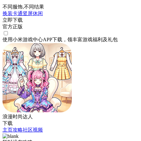
不同服饰,不同结果
换装
卡通
竖屏
休闲
立即下载
官方正版
使用小米游戏中心APP
下载
，领丰富游戏
福利
及
礼包
浪漫时尚达人
下载
主页
攻略
社区
视频