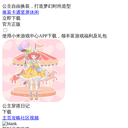
公主自由换装，打造梦幻时尚造型
换装
卡通
竖屏
休闲
立即下载
官方正版
使用小米游戏中心APP
下载
，领丰富游戏
福利
及
礼包
公主穿搭日记
下载
主页
攻略
社区
视频