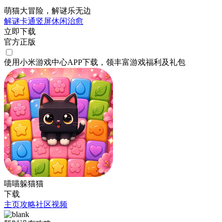
萌猫大冒险，解谜乐无边
解谜
卡通
竖屏
休闲
治愈
立即下载
官方正版
使用小米游戏中心APP
下载
，领丰富游戏
福利
及
礼包
喵喵躲猫猫
下载
主页
攻略
社区
视频