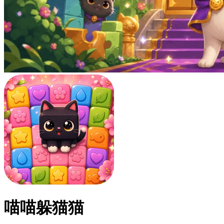
喵喵躲猫猫