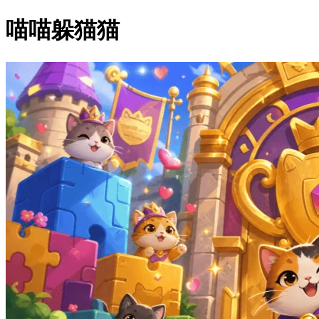
喵喵躲猫猫