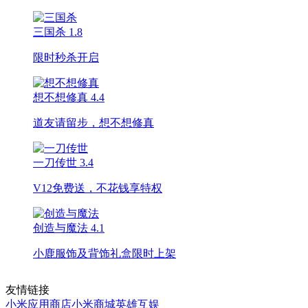
三国杀
1.8
限时秒杀开启
想不想修真
4.4
道友请留步，想不想修真
一刀传世
3.4
V12免费送，不花钱享特权
创造与魔法
4.1
小鹿服饰及背饰礼盒限时上架
友情链接
小米应用商店
小米商城
英雄互娱