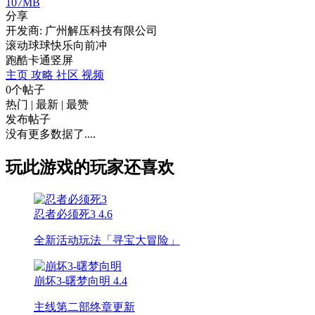
107MB
分享
开发商: 广州解压科技有限公司
滚动球球快乐向前冲
跑酷
卡通
竖屏
主页
攻略
社区
视频
0个帖子
热门
|
最新
|
最赞
发布帖子
没有更多数据了....
玩此游戏的玩家还喜欢
忍者必须死3
4.6
全新活动玩法「寻宝大冒险」
崩坏3-曙梦向明
4.4
主线第二部终章更新