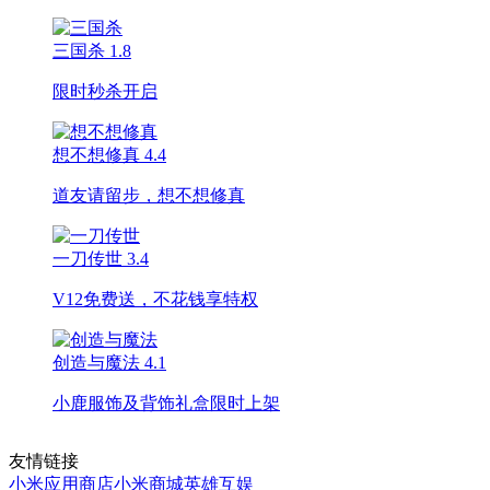
三国杀
1.8
限时秒杀开启
想不想修真
4.4
道友请留步，想不想修真
一刀传世
3.4
V12免费送，不花钱享特权
创造与魔法
4.1
小鹿服饰及背饰礼盒限时上架
友情链接
小米应用商店
小米商城
英雄互娱