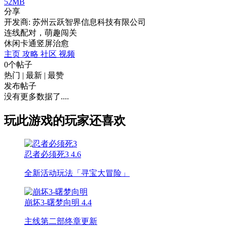
52MB
分享
开发商: 苏州云跃智界信息科技有限公司
连线配对，萌趣闯关
休闲
卡通
竖屏
治愈
主页
攻略
社区
视频
0个帖子
热门
|
最新
|
最赞
发布帖子
没有更多数据了....
玩此游戏的玩家还喜欢
忍者必须死3
4.6
全新活动玩法「寻宝大冒险」
崩坏3-曙梦向明
4.4
主线第二部终章更新