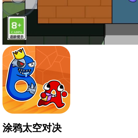
涂鸦太空对决