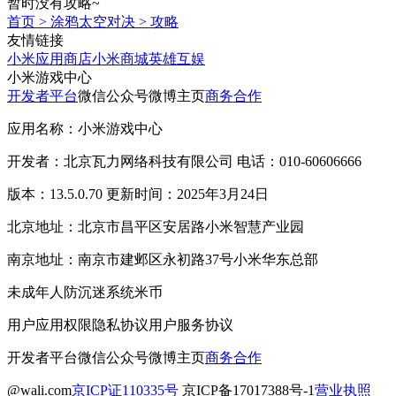
暂时没有攻略~
首页
>
涂鸦太空对决
>
攻略
友情链接
小米应用商店
小米商城
英雄互娱
小米游戏中心
开发者平台
微信公众号
微博主页
商务合作
应用名称：小米游戏中心
开发者：北京瓦力网络科技有限公司 电话：010-60606666
版本：13.5.0.70 更新时间：2025年3月24日
北京地址：北京市昌平区安居路小米智慧产业园
南京地址：南京市建邺区永初路37号小米华东总部
未成年人防沉迷系统
米币
用户应用权限
隐私协议
用户服务协议
开发者平台
微信公众号
微博主页
商务合作
@wali.com
京ICP证110335号
京ICP备17017388号-1
营业执照