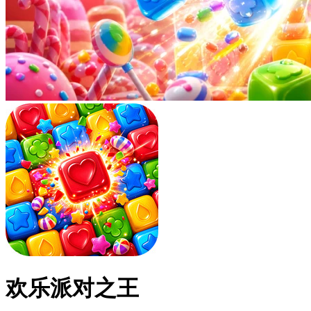
欢乐派对之王