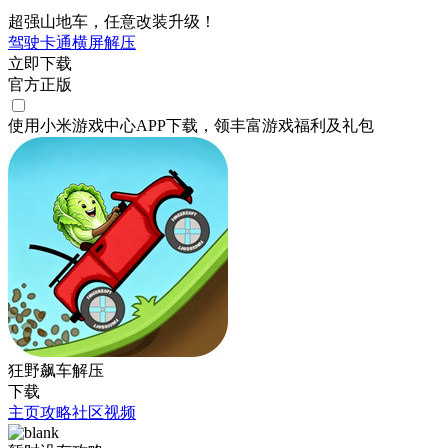
超强山地车，任意改装升级！
驾驶
卡通
横屏
解压
立即下载
官方正版
使用小米游戏中心APP
下载
，领丰富游戏
福利
及
礼包
狂野飙车解压
下载
主页
攻略
社区
视频