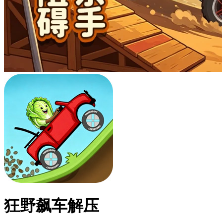
狂野飙车解压