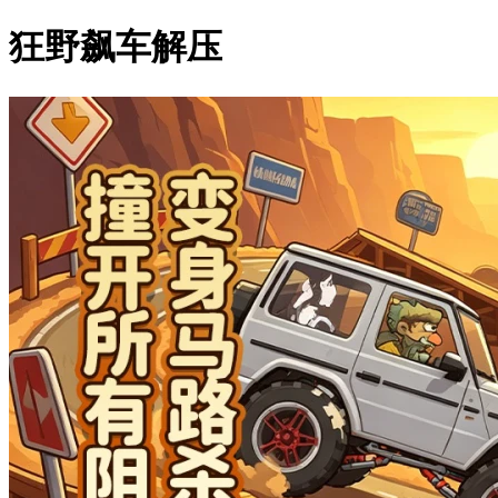
狂野飙车解压