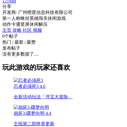
121MB
分享
开发商: 广州橙星信息科技有限公司
第一人称蛛丝英雄闯关休闲游戏
动作
卡通
竖屏
休闲
解压
主页
攻略
社区
视频
0个帖子
热门
|
最新
|
最赞
发布帖子
没有更多数据了....
玩此游戏的玩家还喜欢
忍者必须死3
4.6
全新活动玩法「寻宝大冒险」
崩坏3-曙梦向明
4.4
主线第二部终章更新