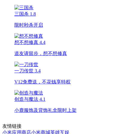
三国杀
1.8
限时秒杀开启
想不想修真
4.4
道友请留步，想不想修真
一刀传世
3.4
V12免费送，不花钱享特权
创造与魔法
4.1
小鹿服饰及背饰礼盒限时上架
友情链接
小米应用商店
小米商城
英雄互娱