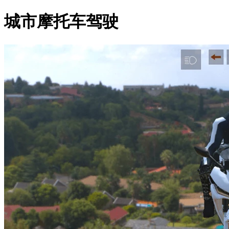
城市摩托车驾驶