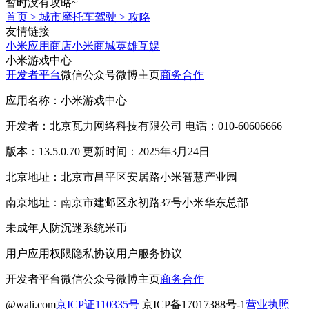
暂时没有攻略~
首页
>
城市摩托车驾驶
>
攻略
友情链接
小米应用商店
小米商城
英雄互娱
小米游戏中心
开发者平台
微信公众号
微博主页
商务合作
应用名称：小米游戏中心
开发者：北京瓦力网络科技有限公司 电话：010-60606666
版本：13.5.0.70 更新时间：2025年3月24日
北京地址：北京市昌平区安居路小米智慧产业园
南京地址：南京市建邺区永初路37号小米华东总部
未成年人防沉迷系统
米币
用户应用权限
隐私协议
用户服务协议
开发者平台
微信公众号
微博主页
商务合作
@wali.com
京ICP证110335号
京ICP备17017388号-1
营业执照