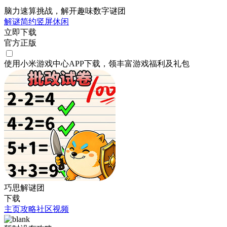
脑力速算挑战，解开趣味数字谜团
解谜
简约
竖屏
休闲
立即下载
官方正版
使用小米游戏中心APP
下载
，领丰富游戏
福利
及
礼包
巧思解谜团
下载
主页
攻略
社区
视频