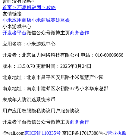
暂时没有攻略~
首页
>
巧思解谜团
>
攻略
友情链接
小米应用商店
小米商城
英雄互娱
小米游戏中心
开发者平台
微信公众号
微博主页
商务合作
应用名称：小米游戏中心
开发者：北京瓦力网络科技有限公司 电话：010-60606666
版本：13.5.0.70 更新时间：2025年3月24日
北京地址：北京市昌平区安居路小米智慧产业园
南京地址：南京市建邺区永初路37号小米华东总部
未成年人防沉迷系统
米币
用户应用权限
隐私协议
用户服务协议
开发者平台
微信公众号
微博主页
商务合作
@wali.com
京ICP证110335号
京ICP备17017388号-1
营业执照