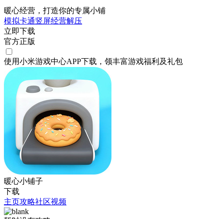
暖心经营，打造你的专属小铺
模拟
卡通
竖屏
经营
解压
立即下载
官方正版
使用小米游戏中心APP
下载
，领丰富游戏
福利
及
礼包
暖心小铺子
下载
主页
攻略
社区
视频