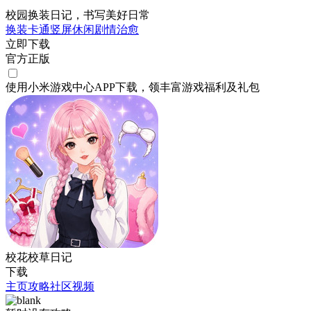
校园换装日记，书写美好日常
换装
卡通
竖屏
休闲
剧情
治愈
立即下载
官方正版
使用小米游戏中心APP
下载
，领丰富游戏
福利
及
礼包
校花校草日记
下载
主页
攻略
社区
视频