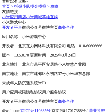
暂时没有攻略~
首页
>
拆弹小队摸金模拟
>
攻略
友情链接
小米应用商店
小米商城
英雄互娱
小米游戏中心
开发者平台
微信公众号
微博主页
商务合作
应用名称：小米游戏中心
开发者：北京瓦力网络科技有限公司 电话：010-60606666
版本：13.5.0.70 更新时间：2025年3月24日
北京地址：北京市昌平区安居路小米智慧产业园
南京地址：南京市建邺区永初路37号小米华东总部
未成年人防沉迷系统
米币
用户应用权限
隐私协议
用户服务协议
开发者平台
微信公众号
微博主页
商务合作
@wali.com
京ICP证110335号
京ICP备17017388号-1
营业执照