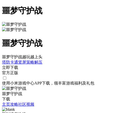
噩梦守护战
噩梦守护战
噩梦守护战越玩越上头
塔防
卡通
竖屏
策略
解压
立即下载
官方正版
使用小米游戏中心APP
下载
，领丰富游戏
福利
及
礼包
噩梦守护战
下载
主页
攻略
社区
视频