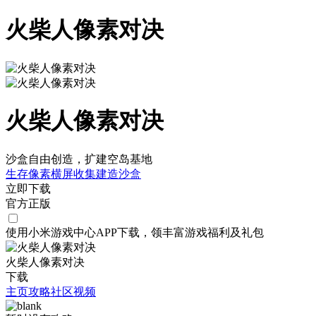
火柴人像素对决
火柴人像素对决
沙盒自由创造，扩建空岛基地
生存
像素
横屏
收集
建造
沙盒
立即下载
官方正版
使用小米游戏中心APP
下载
，领丰富游戏
福利
及
礼包
火柴人像素对决
下载
主页
攻略
社区
视频