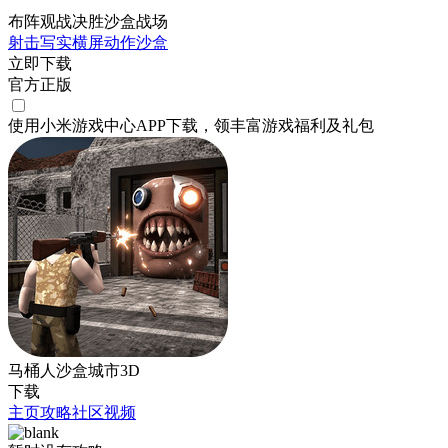
布阵观战决胜沙盒战场
射击
写实
横屏
动作
沙盒
立即下载
官方正版
使用小米游戏中心APP
下载
，领丰富游戏
福利
及
礼包
马桶人沙盒城市3D
下载
主页
攻略
社区
视频