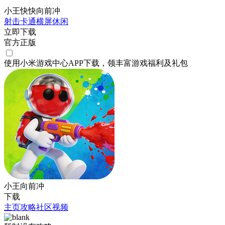
小王快快向前冲
射击
卡通
横屏
休闲
立即下载
官方正版
使用小米游戏中心APP
下载
，领丰富游戏
福利
及
礼包
小王向前冲
下载
主页
攻略
社区
视频