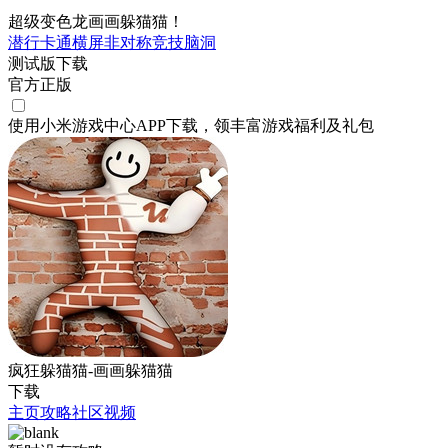
超级变色龙画画躲猫猫！
潜行
卡通
横屏
非对称竞技
脑洞
测试版下载
官方正版
使用小米游戏中心APP
下载
，领丰富游戏
福利
及
礼包
疯狂躲猫猫-画画躲猫猫
下载
主页
攻略
社区
视频