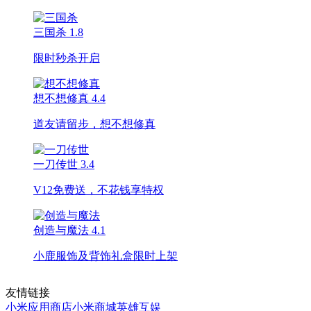
三国杀
1.8
限时秒杀开启
想不想修真
4.4
道友请留步，想不想修真
一刀传世
3.4
V12免费送，不花钱享特权
创造与魔法
4.1
小鹿服饰及背饰礼盒限时上架
友情链接
小米应用商店
小米商城
英雄互娱