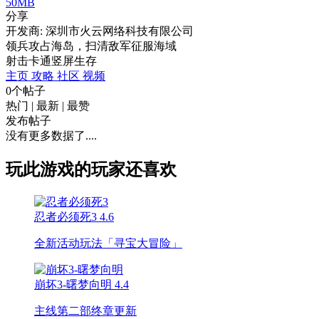
50MB
分享
开发商: 深圳市火云网络科技有限公司
领兵攻占海岛，扫清敌军征服海域
射击
卡通
竖屏
生存
主页
攻略
社区
视频
0个帖子
热门
|
最新
|
最赞
发布帖子
没有更多数据了....
玩此游戏的玩家还喜欢
忍者必须死3
4.6
全新活动玩法「寻宝大冒险」
崩坏3-曙梦向明
4.4
主线第二部终章更新