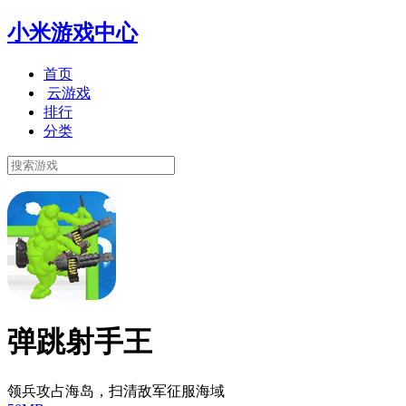
小米游戏中心
首页
云游戏
排行
分类
弹跳射手王
领兵攻占海岛，扫清敌军征服海域