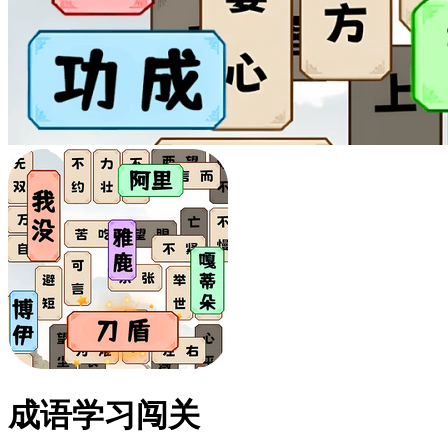
成语学习闯关