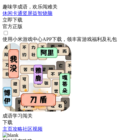
趣味学成语，欢乐闯难关
休闲
卡通
竖屏
益智
烧脑
立即下载
官方正版
使用小米游戏中心APP
下载
，领丰富游戏
福利
及
礼包
成语学习闯关
下载
主页
攻略
社区
视频