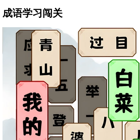
成语学习闯关