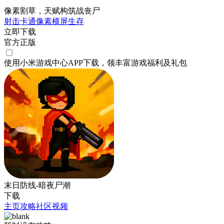
像素割草，天赋构筑战丧尸
射击
卡通
像素
横屏
生存
立即下载
官方正版
使用小米游戏中心APP
下载
，领丰富游戏
福利
及
礼包
末日防线-暗夜尸潮
下载
主页
攻略
社区
视频