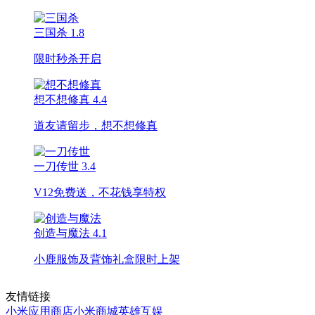
三国杀
1.8
限时秒杀开启
想不想修真
4.4
道友请留步，想不想修真
一刀传世
3.4
V12免费送，不花钱享特权
创造与魔法
4.1
小鹿服饰及背饰礼盒限时上架
友情链接
小米应用商店
小米商城
英雄互娱