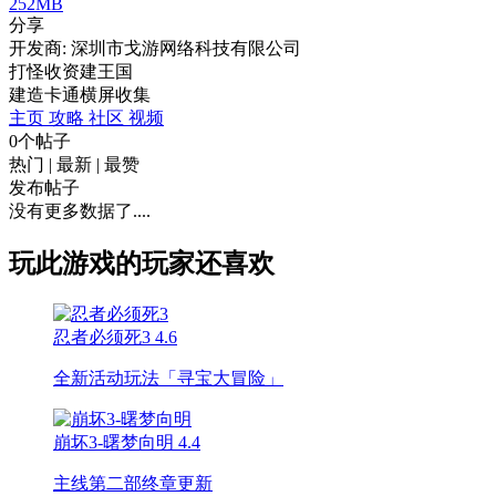
252MB
分享
开发商: 深圳市戈游网络科技有限公司
打怪收资建王国
建造
卡通
横屏
收集
主页
攻略
社区
视频
0个帖子
热门
|
最新
|
最赞
发布帖子
没有更多数据了....
玩此游戏的玩家还喜欢
忍者必须死3
4.6
全新活动玩法「寻宝大冒险」
崩坏3-曙梦向明
4.4
主线第二部终章更新