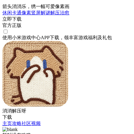
箭头消消乐，绣一幅可爱像素画
休闲
卡通
像素
竖屏
解谜
解压
治愈
立即下载
官方正版
使用小米游戏中心APP
下载
，领丰富游戏
福利
及
礼包
消消解压呀
下载
主页
攻略
社区
视频