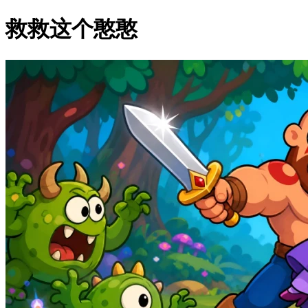
救救这个憨憨