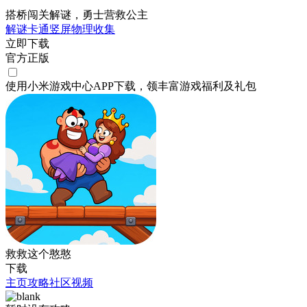
搭桥闯关解谜，勇士营救公主
解谜
卡通
竖屏
物理
收集
立即下载
官方正版
使用小米游戏中心APP
下载
，领丰富游戏
福利
及
礼包
救救这个憨憨
下载
主页
攻略
社区
视频