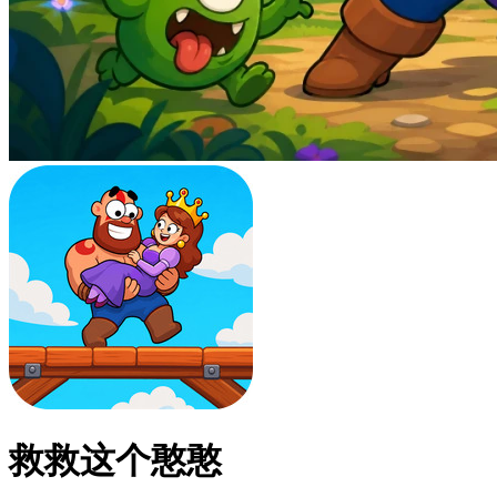
救救这个憨憨