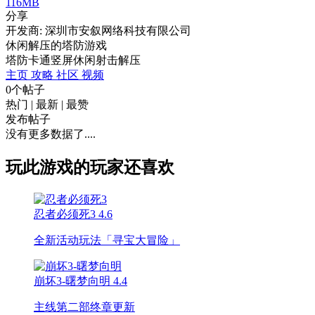
116MB
分享
开发商: 深圳市安叙网络科技有限公司
休闲解压的塔防游戏
塔防
卡通
竖屏
休闲
射击
解压
主页
攻略
社区
视频
0个帖子
热门
|
最新
|
最赞
发布帖子
没有更多数据了....
玩此游戏的玩家还喜欢
忍者必须死3
4.6
全新活动玩法「寻宝大冒险」
崩坏3-曙梦向明
4.4
主线第二部终章更新