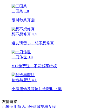
三国杀
1.8
限时秒杀开启
想不想修真
4.4
道友请留步，想不想修真
一刀传世
3.4
V12免费送，不花钱享特权
创造与魔法
4.1
小鹿服饰及背饰礼盒限时上架
友情链接
小米应用商店
小米商城
英雄互娱