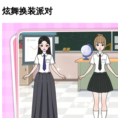
炫舞换装派对