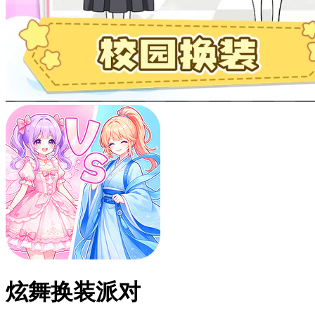
炫舞换装派对