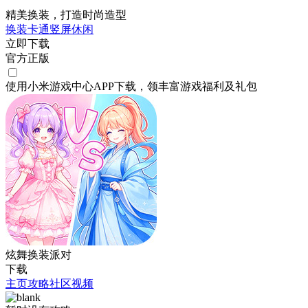
精美换装，打造时尚造型
换装
卡通
竖屏
休闲
立即下载
官方正版
使用小米游戏中心APP
下载
，领丰富游戏
福利
及
礼包
炫舞换装派对
下载
主页
攻略
社区
视频