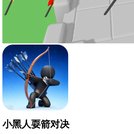
小黑人耍箭对决