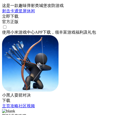
这是一款趣味弹射类城堡攻防游戏
射击
卡通
竖屏
休闲
立即下载
官方正版
使用小米游戏中心APP
下载
，领丰富游戏
福利
及
礼包
小黑人耍箭对决
下载
主页
攻略
社区
视频