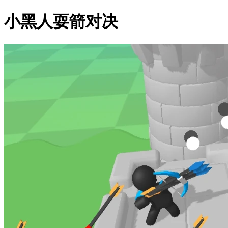
小黑人耍箭对决