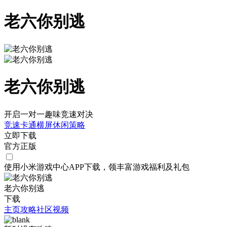
老六你别逃
老六你别逃
开启一对一趣味竞速对决
竞速
卡通
横屏
休闲
策略
立即下载
官方正版
使用小米游戏中心APP
下载
，领丰富游戏
福利
及
礼包
老六你别逃
下载
主页
攻略
社区
视频