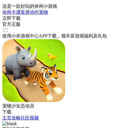
这是一款好玩的休闲小游戏
休闲
卡通
竖屏
动作
宠物
立即下载
官方正版
使用小米游戏中心APP
下载
，领丰富游戏
福利
及
礼包
宠物少女总动员
下载
主页
攻略
社区
视频