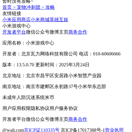
暂时没有攻略~
首页
>
宠物冲刺团
>
攻略
友情链接
小米应用商店
小米商城
英雄互娱
小米游戏中心
开发者平台
微信公众号
微博主页
商务合作
应用名称：小米游戏中心
开发者：北京瓦力网络科技有限公司 电话：010-60606666
版本：13.5.0.70 更新时间：2025年3月24日
北京地址：北京市昌平区安居路小米智慧产业园
南京地址：南京市建邺区永初路37号小米华东总部
未成年人防沉迷系统
米币
用户应用权限
隐私协议
用户服务协议
开发者平台
微信公众号
微博主页
商务合作
@wali.com
京ICP证110335号
京ICP备17017388号-1
营业执照