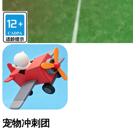
宠物冲刺团