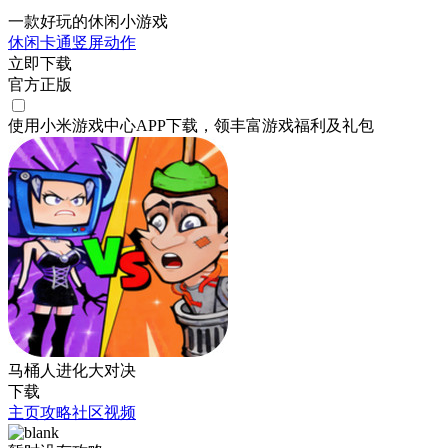
一款好玩的休闲小游戏
休闲
卡通
竖屏
动作
立即下载
官方正版
使用小米游戏中心APP
下载
，领丰富游戏
福利
及
礼包
马桶人进化大对决
下载
主页
攻略
社区
视频