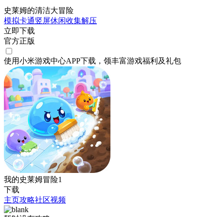
史莱姆的清洁大冒险
模拟
卡通
竖屏
休闲
收集
解压
立即下载
官方正版
使用小米游戏中心APP
下载
，领丰富游戏
福利
及
礼包
我的史莱姆冒险1
下载
主页
攻略
社区
视频