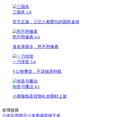
三国杀
1.8
官方正版，三亿人都爱玩的国民桌游
想不想修真
4.4
道友请留步，想不想修真
一刀传世
3.4
V12免费送，不花钱享特权
创造与魔法
4.1
小鹿服饰及背饰礼盒限时上架
友情链接
小米应用商店
小米商城
英雄互娱