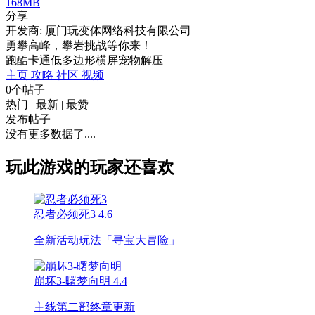
168MB
分享
开发商: 厦门玩变体网络科技有限公司
勇攀高峰，攀岩挑战等你来！
跑酷
卡通
低多边形
横屏
宠物
解压
主页
攻略
社区
视频
0个帖子
热门
|
最新
|
最赞
发布帖子
没有更多数据了....
玩此游戏的玩家还喜欢
忍者必须死3
4.6
全新活动玩法「寻宝大冒险」
崩坏3-曙梦向明
4.4
主线第二部终章更新