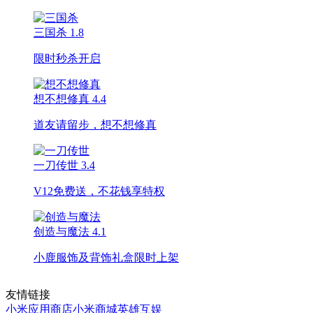
三国杀
1.8
限时秒杀开启
想不想修真
4.4
道友请留步，想不想修真
一刀传世
3.4
V12免费送，不花钱享特权
创造与魔法
4.1
小鹿服饰及背饰礼盒限时上架
友情链接
小米应用商店
小米商城
英雄互娱