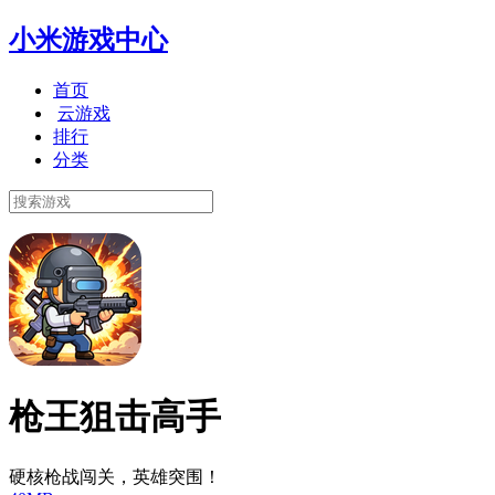
小米游戏中心
首页
云游戏
排行
分类
枪王狙击高手
硬核枪战闯关，英雄突围！