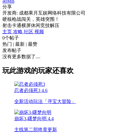
40MB
分享
开发商: 成都果月互娱网络科技有限公司
硬核枪战闯关，英雄突围！
射击
卡通
横屏
休闲
竞技
解压
主页
攻略
社区
视频
0个帖子
热门
|
最新
|
最赞
发布帖子
没有更多数据了....
玩此游戏的玩家还喜欢
忍者必须死3
4.6
全新活动玩法「寻宝大冒险」
崩坏3-曙梦向明
4.4
主线第二部终章更新