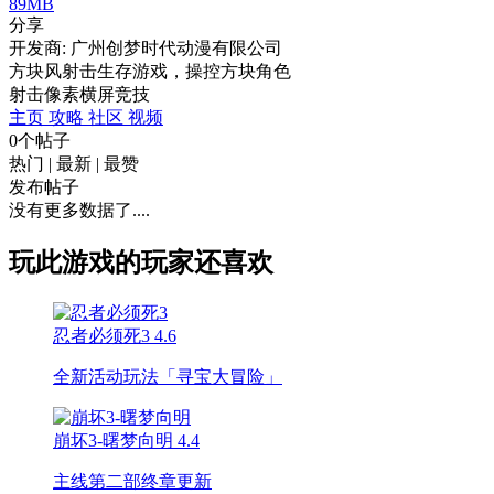
89MB
分享
开发商: 广州创梦时代动漫有限公司
方块风射击生存游戏，操控方块角色
射击
像素
横屏
竞技
主页
攻略
社区
视频
0个帖子
热门
|
最新
|
最赞
发布帖子
没有更多数据了....
玩此游戏的玩家还喜欢
忍者必须死3
4.6
全新活动玩法「寻宝大冒险」
崩坏3-曙梦向明
4.4
主线第二部终章更新