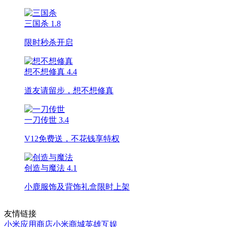
三国杀
1.8
限时秒杀开启
想不想修真
4.4
道友请留步，想不想修真
一刀传世
3.4
V12免费送，不花钱享特权
创造与魔法
4.1
小鹿服饰及背饰礼盒限时上架
友情链接
小米应用商店
小米商城
英雄互娱