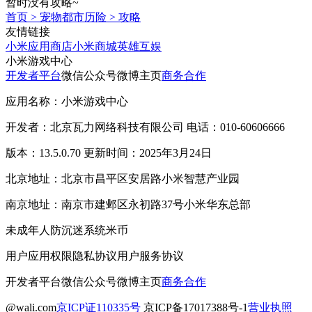
暂时没有攻略~
首页
>
宠物都市历险
>
攻略
友情链接
小米应用商店
小米商城
英雄互娱
小米游戏中心
开发者平台
微信公众号
微博主页
商务合作
应用名称：小米游戏中心
开发者：北京瓦力网络科技有限公司 电话：010-60606666
版本：13.5.0.70 更新时间：2025年3月24日
北京地址：北京市昌平区安居路小米智慧产业园
南京地址：南京市建邺区永初路37号小米华东总部
未成年人防沉迷系统
米币
用户应用权限
隐私协议
用户服务协议
开发者平台
微信公众号
微博主页
商务合作
@wali.com
京ICP证110335号
京ICP备17017388号-1
营业执照