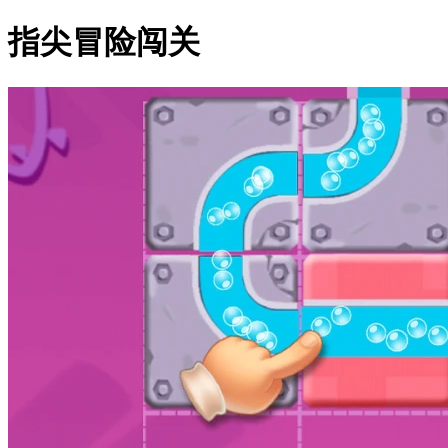
指尖冒险闯关