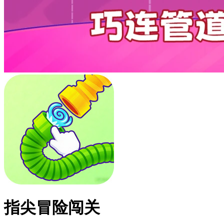
指尖冒险闯关