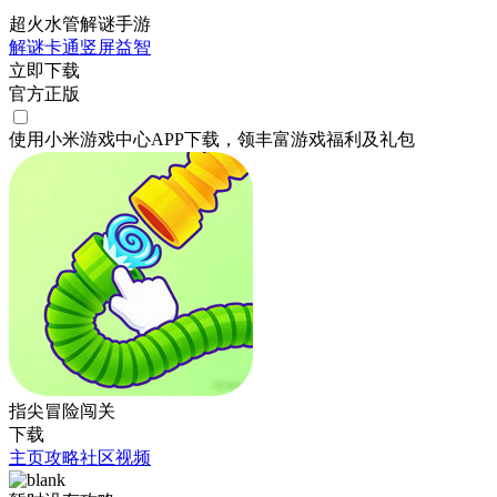
超火水管解谜手游
解谜
卡通
竖屏
益智
立即下载
官方正版
使用小米游戏中心APP
下载
，领丰富游戏
福利
及
礼包
指尖冒险闯关
下载
主页
攻略
社区
视频