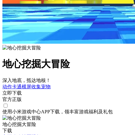
地心挖掘大冒险
深入地底，抵达地核！
动作
卡通
横屏
收集
宠物
立即下载
官方正版
使用小米游戏中心APP
下载
，领丰富游戏
福利
及
礼包
地心挖掘大冒险
下载