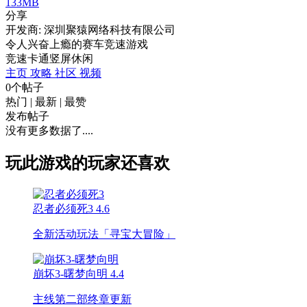
133MB
分享
开发商: 深圳聚猿网络科技有限公司
令人兴奋上瘾的赛车竞速游戏
竞速
卡通
竖屏
休闲
主页
攻略
社区
视频
0个帖子
热门
|
最新
|
最赞
发布帖子
没有更多数据了....
玩此游戏的玩家还喜欢
忍者必须死3
4.6
全新活动玩法「寻宝大冒险」
崩坏3-曙梦向明
4.4
主线第二部终章更新