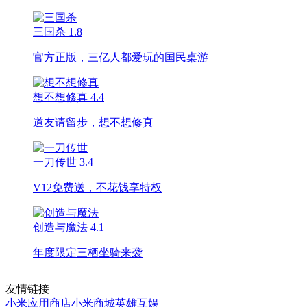
三国杀
1.8
官方正版，三亿人都爱玩的国民桌游
想不想修真
4.4
道友请留步，想不想修真
一刀传世
3.4
V12免费送，不花钱享特权
创造与魔法
4.1
年度限定三栖坐骑来袭
友情链接
小米应用商店
小米商城
英雄互娱