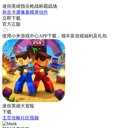
迷你英雄指尖枪战称霸战场
射击
卡通
像素
横屏
动作
立即下载
官方正版
使用小米游戏中心APP
下载
，领丰富游戏
福利
及
礼包
迷你英雄大冒险
下载
主页
攻略
社区
视频