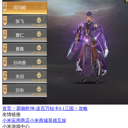
首页
>
霸御乾坤-送百万钻卡0.1三国
>
攻略
友情链接
小米应用商店
小米商城
英雄互娱
小米游戏中心