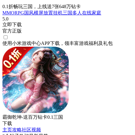
0.1折畅玩三国，上线送7张648万钻卡
MMORPG
国风
横屏
放置挂机
三国
多人在线
家庭
5.0
立即下载
官方正版
使用小米游戏中心APP
下载
，领丰富游戏
福利
及
礼包
霸御乾坤-送百万钻卡0.1三国
下载
主页
攻略
社区
视频