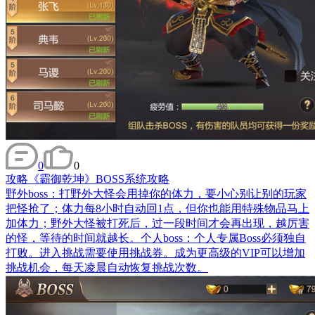
0
0
攻略
《霸御乾坤》BOSS系统攻略
野外boss：打野外大怪会用掉你的体力，要小心别让别的玩家
把怪抢了；体力每8小时自动回1点，但你也能用特殊物品马上
加体力；野外大怪被打死后，过一段时间才会再出现，越厉害
的怪，等待的时间就越长。个人boss：个人专属Boss必须独自
打败。进入挑战需要使用挑战券。成为更高级的VIP可以增加
挑战机会，每天凌晨自动恢复挑战次数。