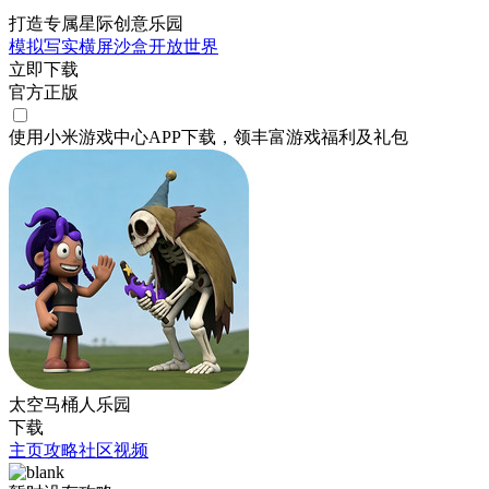
打造专属星际创意乐园
模拟
写实
横屏
沙盒
开放世界
立即下载
官方正版
使用小米游戏中心APP
下载
，领丰富游戏
福利
及
礼包
太空马桶人乐园
下载
主页
攻略
社区
视频