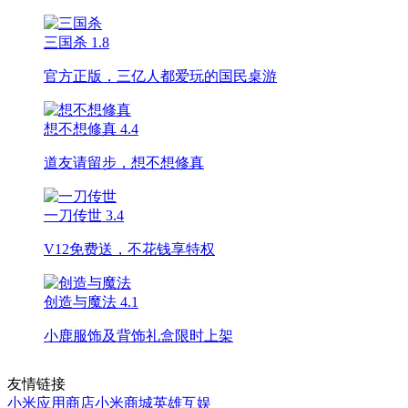
三国杀
1.8
官方正版，三亿人都爱玩的国民桌游
想不想修真
4.4
道友请留步，想不想修真
一刀传世
3.4
V12免费送，不花钱享特权
创造与魔法
4.1
小鹿服饰及背饰礼盒限时上架
友情链接
小米应用商店
小米商城
英雄互娱