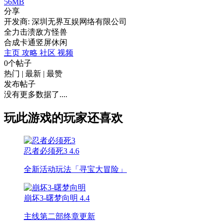
56MB
分享
开发商: 深圳无界互娱网络有限公司
全力击溃敌方怪兽
合成
卡通
竖屏
休闲
主页
攻略
社区
视频
0个帖子
热门
|
最新
|
最赞
发布帖子
没有更多数据了....
玩此游戏的玩家还喜欢
忍者必须死3
4.6
全新活动玩法「寻宝大冒险」
崩坏3-曙梦向明
4.4
主线第二部终章更新