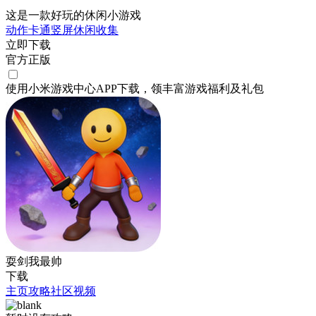
这是一款好玩的休闲小游戏
动作
卡通
竖屏
休闲
收集
立即下载
官方正版
使用小米游戏中心APP
下载
，领丰富游戏
福利
及
礼包
耍剑我最帅
下载
主页
攻略
社区
视频