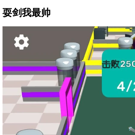
耍剑我最帅