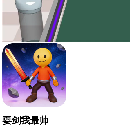
耍剑我最帅