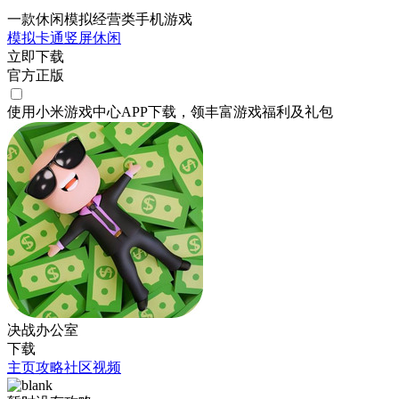
一款休闲模拟经营类手机游戏
模拟
卡通
竖屏
休闲
立即下载
官方正版
使用小米游戏中心APP
下载
，领丰富游戏
福利
及
礼包
决战办公室
下载
主页
攻略
社区
视频