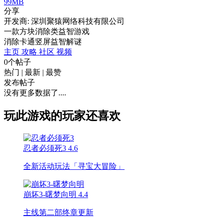
99MB
分享
开发商: 深圳聚猿网络科技有限公司
一款方块消除类益智游戏
消除
卡通
竖屏
益智
解谜
主页
攻略
社区
视频
0个帖子
热门
|
最新
|
最赞
发布帖子
没有更多数据了....
玩此游戏的玩家还喜欢
忍者必须死3
4.6
全新活动玩法「寻宝大冒险」
崩坏3-曙梦向明
4.4
主线第二部终章更新