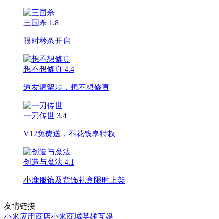
三国杀
1.8
限时秒杀开启
想不想修真
4.4
道友请留步，想不想修真
一刀传世
3.4
V12免费送，不花钱享特权
创造与魔法
4.1
小鹿服饰及背饰礼盒限时上架
友情链接
小米应用商店
小米商城
英雄互娱