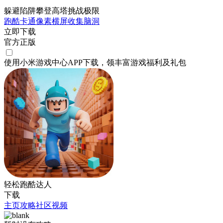
躲避陷阱攀登高塔挑战极限
跑酷
卡通
像素
横屏
收集
脑洞
立即下载
官方正版
使用小米游戏中心APP
下载
，领丰富游戏
福利
及
礼包
轻松跑酷达人
下载
主页
攻略
社区
视频