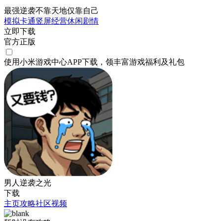
最强逆袭不靠天地仅靠自己
模拟
卡通
竖屏
经营
休闲
剧情
立即下载
官方正版
使用小米游戏中心APP
下载
，领丰富游戏
福利
及
礼包
男人逆袭之光
下载
主页
攻略
社区
视频