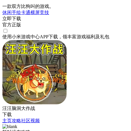
一款双方比狗叫的游戏。
休闲
手绘
卡通
横屏
竞技
立即下载
官方正版
使用小米游戏中心APP
下载
，领丰富游戏
福利
及
礼包
汪汪脑洞大作战
下载
主页
攻略
社区
视频