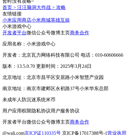
暂时没有攻略~
首页
>
汪汪脑洞大作战
>
攻略
友情链接
小米应用商店
小米商城
英雄互娱
小米游戏中心
开发者平台
微信公众号
微博主页
商务合作
应用名称：小米游戏中心
开发者：北京瓦力网络科技有限公司 电话：010-60606666
版本：13.5.0.70 更新时间：2025年3月24日
北京地址：北京市昌平区安居路小米智慧产业园
南京地址：南京市建邺区永初路37号小米华东总部
未成年人防沉迷系统
米币
用户应用权限
隐私协议
用户服务协议
开发者平台
微信公众号
微博主页
商务合作
@wali.com
京ICP证110335号
京ICP备17017388号-1
营业执照